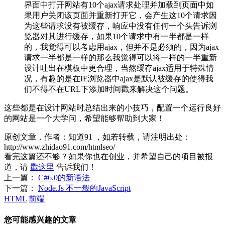
界面中打开网站有10个ajax请求处理并加载到页面中如
果用户关闭该页面并重新打开它，会产生这10个请求因
为这些请求没有被缓存，响应中没有任何一个头告诉浏
览器对其进行缓存，如果10个请求中有一半都是一样
的，我觉得可以考虑用ajax，但并不是必须的，因为ajax
请求一半都是一样的那么我觉得可以将一样的一半重新
设计吐出在模板中更合理，当然缓存ajax适用于特殊情
况，有趣的是在IE浏览器中ajax是默认被缓存的使得我
们不得不在URL下添加时间戳来解决这个问题。
这些都是在设计网站时总结出来的小技巧，配置一个运行良好
的网站是一个大学问，希望能够帮助到大家！
原创文章，作者：知道91
，如若转载，请注明出处：
http://www.zhidao91.com/htmlseo/
看完这篇还不够？如果你也在创业，并希望自己的项目被报
道，请
戳这里
告诉我们！
上一篇：
C#6.0的新语法
下一篇：
Node.Js 不一般的JavaScript
HTML
前端
您可能感兴趣的文章