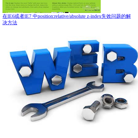
在IE6或者IE7 中position:relative/absolute z-index失效问题的解
决方法