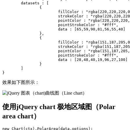
	datasets : [

		{

			fillColor : "rgba(220,220,220,0.5)",

			strokeColor : "rgba(220,220,220,1)",

			pointColor : "rgba(220,220,220,1)",

			pointStrokeColor : "#fff",

			data : [65,59,90,81,56,55,40]

		},

		{

			fillColor : "rgba(151,187,205,0.5)",

			strokeColor : "rgba(151,187,205,1)",

			pointColor : "rgba(151,187,205,1)",

			pointStrokeColor : "#fff",

			data : [28,48,40,19,96,27,100]

		}

	]

效果如下图所示：
使用jQuery chart 极地区域图（Polar
area chart）
new Chart(ctx).PolarArea(data,options);
