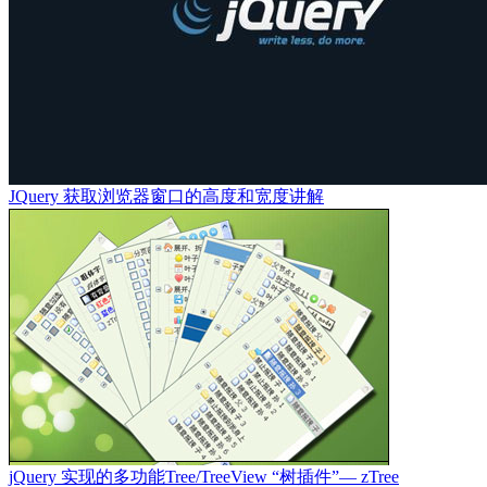
JQuery 获取浏览器窗口的高度和宽度讲解
jQuery 实现的多功能Tree/TreeView “树插件”— zTree