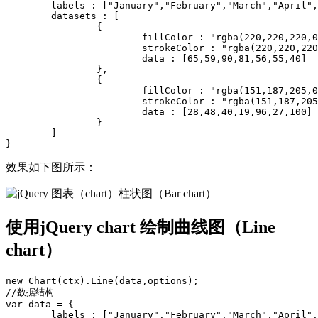
	labels : ["January","February","March","April","May","June","July"],

	datasets : [

		{

			fillColor : "rgba(220,220,220,0.5)",

			strokeColor : "rgba(220,220,220,1)",

			data : [65,59,90,81,56,55,40]

		},

		{

			fillColor : "rgba(151,187,205,0.5)",

			strokeColor : "rgba(151,187,205,1)",

			data : [28,48,40,19,96,27,100]

		}

	]

效果如下图所示：
使用jQuery chart 绘制曲线图（Line
chart）
new Chart(ctx).Line(data,options);

//数据结构

var data = {

	labels : ["January","February","March","April","May","June","July"],
