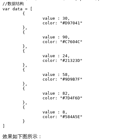
//数据结构

var data = [

	{

		value : 30,

		color: "#D97041"

	},

	{

		value : 90,

		color: "#C7604C"

	},

	{

		value : 24,

		color: "#21323D"

	},

	{

		value : 58,

		color: "#9D9B7F"

	},

	{

		value : 82,

		color: "#7D4F6D"

	},

	{

		value : 8,

		color: "#584A5E"

	}

效果如下图所示：