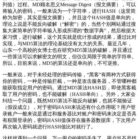
列值）过程。MD顾名思义Message Digest（报文摘要），可以
将输入的密码，一般来说为一个字符串，进行HASH（这里简
称为加密，其实是报文摘要），并且这个HASH值是单向的，
理论上说是不能反向破解（“解密”）的，当然个别网站通过搜
集大家简单的字符串输入形成所谓的“数据字典”，然后根据大
家习惯，进行破解，这个其实就是统计形成的结果，通过比对
实现，与MD5算法的理论基础没有太大的关系。最近几年，
山东一个高校的女博士也在研究MD5算法的破解，并且通过
一些算法可以求解密文的明文，但仅仅局限于简单的字符串。
所以，目前来说，MD5的算法还是单向的，不可逆推。
一般来说，对于未经处理的密码传输，“黑客”有两种方式获得
你的密码，一种是传输拦截，一种是攻击服务器，不管哪种都
能获取指定用户的密码。通过MD5算法HASH后，即使黑客截
取了用户的密码，也不能破解（HASH单向）。另外，大家会
纠结一个问题，既然MD5算法不能反向破解，也就不能验证
（假设成立），对于密码HASH来说还有什么作用呢？用户登
录账户一般来说是通过和服务器比对账户和密码来决定是否具
有权限登录的，密码HASH值保存在服务器数据库，下次用户
再次输入密码就进行HASH值比对就行了。
这样就遇到一个问题，万一用户的密码丢失了，用户岂不是找