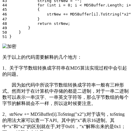
43             string strNew = "";

44             for (int i = 0; i < MD5Buffer.Length; i+
45             {

46                 strNew += MD5Buffer[i].ToString
47             }

48             return strNew;

49         }

50     }

关于以上的代码需要解释的几个地方：
1、关于字节数组转换成字符串在MD5算法实现过程中会引起
的问题。
因为如代码中所说字节数组转换成字符串一般有三种形
式。然而对于在计算机中存储的都是二进制，对于一串二进制
数可以表示一串汉字、一串英文字符等，那么字节数组的每个
字节的解释就会不一样，所以这时候要注意。
2、strNew += MD5Buffer[i].ToString("x2");对于该句，toString
的用法大家可以查一下API。其中的“x”表示16进制。其
中“x”和“x2”的区别就在于,对于0x01，“x”解释出来的是0x1；