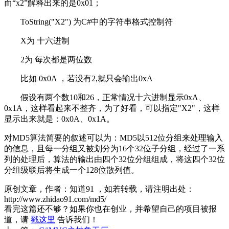
而“x2”解释出来的是0x01；
ToString("X2") 为C#中的字符串格式控制符
X为 十六进制
2为 每次都是两位数
比如 0x0A ，若没有2,就只会输出0xA
假设有两个数10和26，正常情况十六进制显示0xA、
0x1A，这样看起来不整齐，为了好看，可以指定"X2"，这样
显示出来就是：0x0A、0x1A。
对MD5算法简要的叙述可以为：MD5以512位分组来处理输入
的信息，且每一分组又被划分为16个32位子分组，经过了一系
列的处理后，算法的输出由四个32位分组组成，将这四个32位
分组级联后将生成一个128位散列值。
原创文章，作者：知道91
，如若转载，请注明出处：
http://www.zhidao91.com/md5/
看完这篇还不够？如果你也在创业，并希望自己的项目被报
道，请
戳这里
告诉我们！