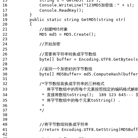
15             string s = GetMD5("123");

16             Console.WriteLine("123MD5加密值：" + s);

17             Console.ReadKey();

18         }

19         public static string GetMD5(string str)

20         { 

21             //创建MD5对象

22             MD5 md5 = MD5.Create();

23 

24             //开始加密

25 

26             //需要将字符串转换成字节数组

27             byte[] buffer = Encoding.UTF8.GetBytes(s
28 

29             //返回一个加密好的字节数组

30             byte[] MD5Buffer= md5.ComputeHash(buffer
31            

32             /*字节数组装换成字符串的三种格式

33                将字节数组中的而每个元素按照指定的编码格式解
34              * 直接将数组toString();  189 123 645--- 
35              * 将字节数组中的每个元素toString() .

36              *

37             */

38 

39 

40             //将字节数组转换成字符串

41             //return Encoding.UTF8.GetString(MD5Buff
42 
