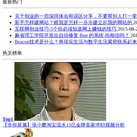
最新热门
关于创业的一些深得体会和误区分享，不要帮别人打一
新手怎样建网站？瞧我是怎样一步步建立起我的网站的
2
互联网创业技巧-5个你必须知道网上赚钱的技巧
2015-08-
麻省理工学院开发出自动修复 Bug 的系统,你相信吗？
20
Beacon技术是什么？将现实生活与数字生活紧密联系起
热文榜单
Top1
【非你莫属】张小攀淘宝流水15亿金牌卖家求职视频分析