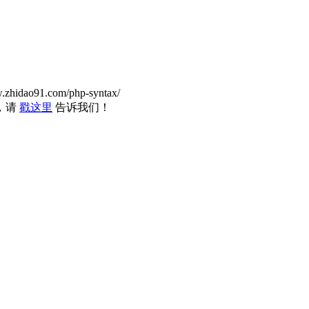
w.zhidao91.com/php-syntax/
，请
戳这里
告诉我们！