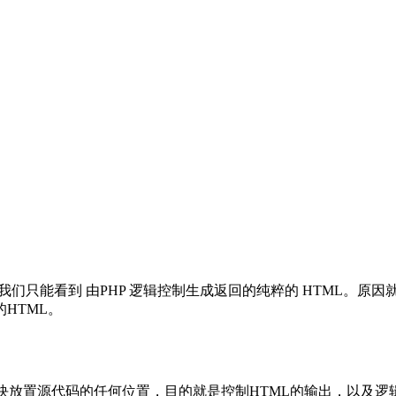
只能看到 由PHP 逻辑控制生成返回的纯粹的 HTML。原因就是 
HTML。
HP 的脚本块放置源代码的任何位置，目的就是控制HTML的输出，以及