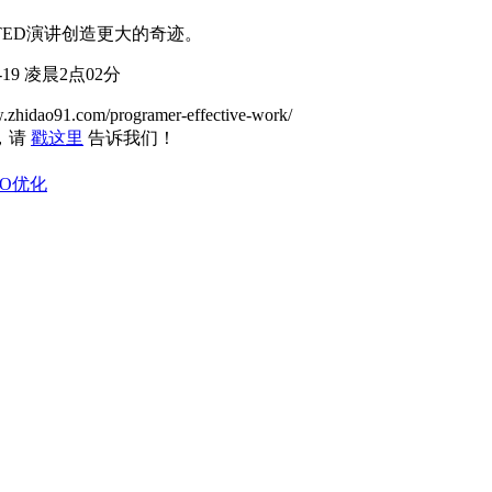
ED演讲创造更大的奇迹。
9 凌晨2点02分
w.zhidao91.com/programer-effective-work/
，请
戳这里
告诉我们！
O优化