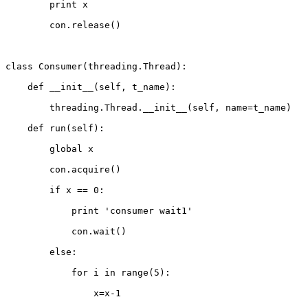
        print x  

        con.release()  

class Consumer(threading.Thread):  

    def __init__(self, t_name):  

        threading.Thread.__init__(self, name=t_name)  

    def run(self):  

        global x  

        con.acquire()  

        if x == 0:  

            print 'consumer wait1'  

            con.wait()  

        else:  

            for i in range(5):  

                x=x-1  
