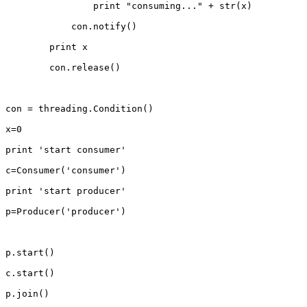
                print "consuming..." + str(x)  

            con.notify()  

        print x  

        con.release()  

con = threading.Condition()  

x=0  

print 'start consumer'  

c=Consumer('consumer')  

print 'start producer'  

p=Producer('producer')  

p.start()  

c.start()  

p.join()  
