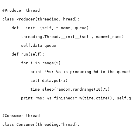
#Producer thread  

class Producer(threading.Thread):  

    def __init__(self, t_name, queue):  

        threading.Thread.__init__(self, name=t_name)  

        self.data=queue  

    def run(self):  

        for i in range(5):  

            print "%s: %s is producing %d to the queue!
            self.data.put(i)  

            time.sleep(random.randrange(10)/5)  

        print "%s: %s finished!" %(time.ctime(), self.g
#Consumer thread  

class Consumer(threading.Thread):  
