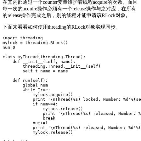
在其内部通过一个counter变量维护着线程acquire的次数。而且
每一次的acquire操作必须有一个release操作与之对应，在所有
的release操作完成之后，别的线程才能申请该RLock对象。
下面来看看如何使用threading的RLock对象实现同步。
import threading  

mylock = threading.RLock()  

num=0  

class myThread(threading.Thread):  

    def __init__(self, name):  

        threading.Thread.__init__(self)  

        self.t_name = name  

    def run(self):  

        global num  

        while True:  

            mylock.acquire()  

            print '\nThread(%s) locked, Number: %d'%(se
            if num>=4:  

                mylock.release()  

                print '\nThread(%s) released, Number: %
                break  

            num+=1  

            print '\nThread(%s) released, Number: %d'%(
            mylock.release()  
