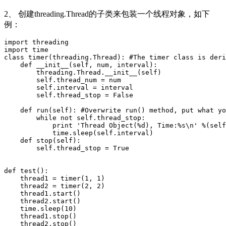
2、 创建threading.Thread的子类来包装一个线程对象，如下
例：
import threading  

import time  

class timer(threading.Thread): #The timer class is deri
    def __init__(self, num, interval):  

        threading.Thread.__init__(self)  

        self.thread_num = num  

        self.interval = interval  

        self.thread_stop = False  

    def run(self): #Overwrite run() method, put what yo
        while not self.thread_stop:  

            print 'Thread Object(%d), Time:%s\n' %(self
            time.sleep(self.interval)  

    def stop(self):  

        self.thread_stop = True  

def test():  

    thread1 = timer(1, 1)  

    thread2 = timer(2, 2)  

    thread1.start()  

    thread2.start()  

    time.sleep(10)  

    thread1.stop()  

    thread2.stop()  
