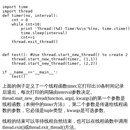
import time  

import thread  

def timer(no, interval):  

    cnt = 0  

    while cnt<10:  

        print 'Thread:(%d) Time:%s\n'%(no, time.ctime()
        time.sleep(interval)  

        cnt+=1  

    thread.exit_thread()  

def test(): #Use thread.start_new_thread() to create 2 
    thread.start_new_thread(timer, (1,1))  

    thread.start_new_thread(timer, (2,2))  

if __name__=='__main__':  

上面的例子定义了一个线程函数timer,它打印出10条时间记录
后退出，每次打印的间隔由interval参数决定。
thread.start_new_thread(function, args[, kwargs])的第一个参数是
线程函数（本例中的timer方法），第二个参数是传递给线程函
数的参数，它必须是tuple类型，kwargs是可选参数。
线程的结束可以等待线程自然结束，也可以在线程函数中调用
thread.exit()或thread.exit_thread()方法。