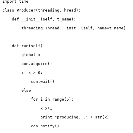
import time  

class Producer(threading.Thread):  

    def __init__(self, t_name):  

        threading.Thread.__init__(self, name=t_name)  

    def run(self):  

        global x  

        con.acquire()  

        if x > 0:  

            con.wait()  

        else:  

            for i in range(5):  

                x=x+1  

                print "producing..." + str(x)  

            con.notify()  
