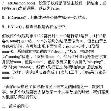
7，setDaemon(bool)，设置子线程是否随主线程一起结束，必
须在start()之前调用。默认为False。
8，isDaemon()，判断线程是否随主线程一起结束。
9，isAlive()，检查线程是否在运行中。
假设两个线程对象t1和t2都要对num=0进行增1运算，t1和t2都
各对num修改10次，num的最终的结果应该为20。但是由于是
多线程访问，有可能出现下面情况：在num=0时，t1取得
num=0。系统此时把t1调度为”sleeping”状态，把t2转换
为”running”状态，t2页获得num=0。然后t2对得到的值进行加1
并赋给num，使得num=1。然后系统又把t2调度为”sleeping”，
把t1转为”running”。线程t1又把它之前得到的0加1后赋值给
num。这样，明明t1和t2都完成了1次加1工作，但结果仍然是
num=1。
上面的case描述了多线程情况下最常见的问题之一：数据共
享。当多个线程都要去修改某一个共享数据的时候，我们需要
对数据访问进行同步。
1、 简单的同步