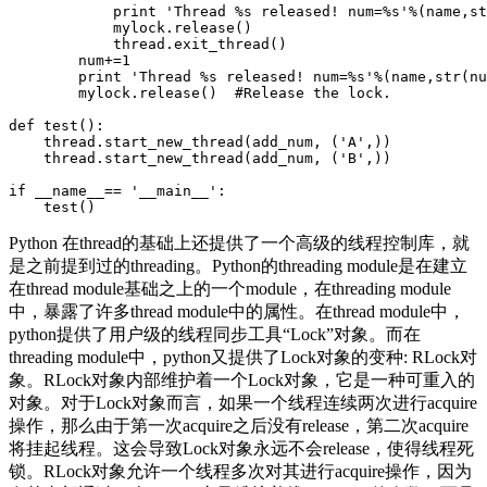
            print 'Thread %s released! num=%s'%(name,st
            mylock.release()  

            thread.exit_thread()  

        num+=1  

        print 'Thread %s released! num=%s'%(name,str(nu
        mylock.release()  #Release the lock.  

def test():  

    thread.start_new_thread(add_num, ('A',))  

    thread.start_new_thread(add_num, ('B',))  

if __name__== '__main__':  

Python 在thread的基础上还提供了一个高级的线程控制库，就
是之前提到过的threading。Python的threading module是在建立
在thread module基础之上的一个module，在threading module
中，暴露了许多thread module中的属性。在thread module中，
python提供了用户级的线程同步工具“Lock”对象。而在
threading module中，python又提供了Lock对象的变种: RLock对
象。RLock对象内部维护着一个Lock对象，它是一种可重入的
对象。对于Lock对象而言，如果一个线程连续两次进行acquire
操作，那么由于第一次acquire之后没有release，第二次acquire
将挂起线程。这会导致Lock对象永远不会release，使得线程死
锁。RLock对象允许一个线程多次对其进行acquire操作，因为