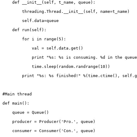
    def __init__(self, t_name, queue):  

        threading.Thread.__init__(self, name=t_name)  

        self.data=queue  

    def run(self):  

        for i in range(5):  

            val = self.data.get()  

            print "%s: %s is consuming. %d in the queue
            time.sleep(random.randrange(10))  

        print "%s: %s finished!" %(time.ctime(), self.g
#Main thread  

def main():  

    queue = Queue()  

    producer = Producer('Pro.', queue)  

    consumer = Consumer('Con.', queue)  
