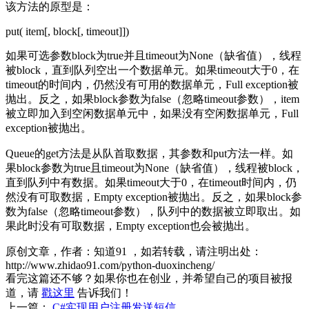
该方法的原型是：
put( item[, block[, timeout]])
如果可选参数block为true并且timeout为None（缺省值），线程
被block，直到队列空出一个数据单元。如果timeout大于0，在
timeout的时间内，仍然没有可用的数据单元，Full exception被
抛出。反之，如果block参数为false（忽略timeout参数），item
被立即加入到空闲数据单元中，如果没有空闲数据单元，Full
exception被抛出。
Queue的get方法是从队首取数据，其参数和put方法一样。如
果block参数为true且timeout为None（缺省值），线程被block，
直到队列中有数据。如果timeout大于0，在timeout时间内，仍
然没有可取数据，Empty exception被抛出。反之，如果block参
数为false（忽略timeout参数），队列中的数据被立即取出。如
果此时没有可取数据，Empty exception也会被抛出。
原创文章，作者：知道91
，如若转载，请注明出处：
http://www.zhidao91.com/python-duoxincheng/
看完这篇还不够？如果你也在创业，并希望自己的项目被报
道，请
戳这里
告诉我们！
上一篇：
C#实现用户注册发送短信