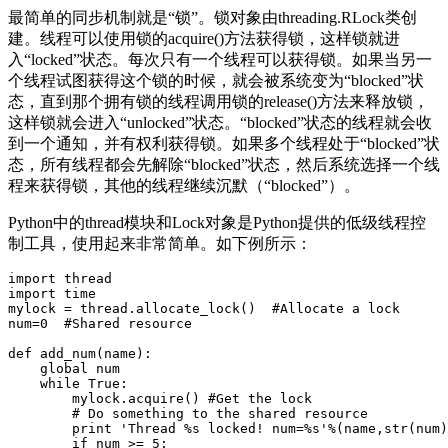
最简单的同步机制就是“锁”。锁对象由threading.RLock类创
建。线程可以使用锁的acquire()方法获得锁，这样锁就进
入“locked”状态。每次只有一个线程可以获得锁。如果当另一
个线程试图获得这个锁的时候，就会被系统变为“blocked”状
态，直到那个拥有锁的线程调用锁的release()方法来释放锁，
这样锁就会进入“unlocked”状态。“blocked”状态的线程就会收
到一个通知，并有权利获得锁。如果多个线程处于“blocked”状
态，所有线程都会先解除“blocked”状态，然后系统选择一个线
程来获得锁，其他的线程继续沉默（“blocked”）。
Python中的thread模块和Lock对象是Python提供的低级线程控
制工具，使用起来非常简单。如下例所示：
import thread  

import time  

mylock = thread.allocate_lock()  #Allocate a lock  

num=0  #Shared resource  

def add_num(name):  

    global num  

    while True:  

        mylock.acquire() #Get the lock   

        # Do something to the shared resource  

        print 'Thread %s locked! num=%s'%(name,str(num)
        if num >= 5:  
