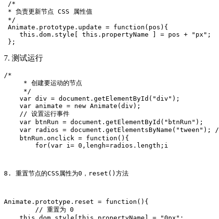
 /*

 * 负责更新节点 CSS 属性值

 */

 Animate.prototype.update = function(pos){

    this.dom.style[ this.propertyName ] = pos + "px";

7. 测试运行
/*

     * 创建要运动的节点

     */

    var div = document.getElementById("div");

    var animate = new Animate(div);

    // 设置运行事件

    var btnRun = document.getElementById("btnRun");

    var radios = document.getElementsByName("tween");
    btnRun.onclick = function(){

        for(var i= 0,lengh=radios.length;i
8. 重置节点的CSS属性为0，reset()方法
Animate.prototype.reset = function(){

        // 重置为 0

    this.dom.style[this.propertyName] = "0px";
