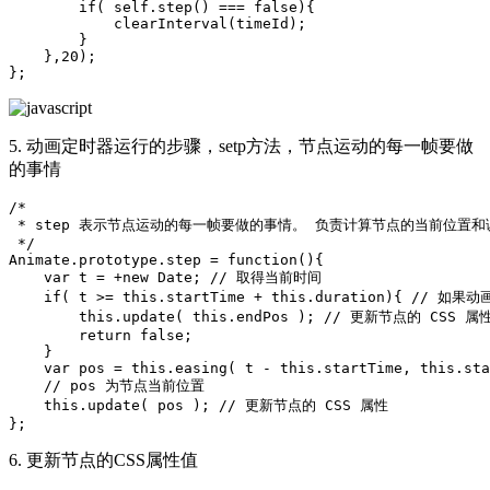
        if( self.step() === false){

            clearInterval(timeId);

        }

    },20);

5. 动画定时器运行的步骤，setp方法，节点运动的每一帧要做
的事情
/*

 * step 表示节点运动的每一帧要做的事情。 负责计算节点的当前位置和调
 */

Animate.prototype.step = function(){

    var t = +new Date; // 取得当前时间

    if( t >= this.startTime + this.duration){ // 如果动
        this.update( this.endPos ); // 更新节点的 CSS 属性
        return false;

    }

    var pos = this.easing( t - this.startTime, this.sta
    // pos 为节点当前位置

    this.update( pos ); // 更新节点的 CSS 属性

6. 更新节点的CSS属性值