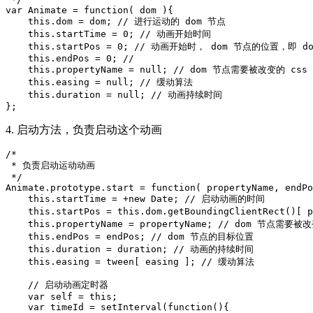
var Animate = function( dom ){

    this.dom = dom; // 进行运动的 dom 节点

    this.startTime = 0; // 动画开始时间

    this.startPos = 0; // 动画开始时， dom 节点的位置，即 d
    this.endPos = 0; //

    this.propertyName = null; // dom 节点需要被改变的 css
    this.easing = null; // 缓动算法

    this.duration = null; // 动画持续时间

4. 启动方法，负责启动这个动画
/*

 * 负责启动运动动画

 */

Animate.prototype.start = function( propertyName, endPo
    this.startTime = +new Date; // 启动动画的时间

    this.startPos = this.dom.getBoundingClientRect()
    this.propertyName = propertyName; // dom 节点需要被
    this.endPos = endPos; // dom 节点的目标位置

    this.duration = duration; // 动画的持续时间

    this.easing = tween[ easing ]; // 缓动算法

    // 启动动画定时器

    var self = this;

    var timeId = setInterval(function(){
