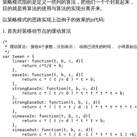
策略模式指的是定义一些列的算法，把他们一个个封装起来，
目的就是将算法的使用与算法的实现分离开来。
以策略模式的思路实现上边例子的效果的js代码:
1. 首先封装移动节点的缓动算法
/*

 * 缓动算法: 接收4个参数，分别表示： 动画已消失的时间， 小球原始
 */

var tween = {

    linear: function(t, b, c, d){

        return c*t/d + b;

    },

    easeIn: function(t, b, c, d){

        return c * ( t /= d ) * t + b;

    },

    strongEaseIn: function(t, b, c, d){

        return c * ( t /= d ) * t * t * t * t + b;

    },

    strongEaseOut: function(t, b, c, d){

        return c * ( ( t = t / d -1 ) * t * t * t * t +
    },

    sineaseIn: function(t, b, c, d){

        return c * ( t /= d ) * t * t + b;

    },

    sineaseOut: function(t, b, c, d){

        return c * ( ( t = t / d -1 ) * t * t + 1 ) +b;
